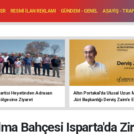
BER
RESMİ İLAN REKLAMI
GÜNDEM - GENEL
ASAYİŞ - TRA
SAĞLIK
SPOR
KÜLTÜR - TURİZM - SANAT
RÖPORTAJ
ENLER
TOPLANTI - DÜĞÜN
artisi Heyetinden Adrasan
Altın Portakal’da Ulusal Uzun 
ölgesine Ziyaret
Jüri Başkanlığı Derviş Zaim’e
lma Bahçesi Isparta'da Zi