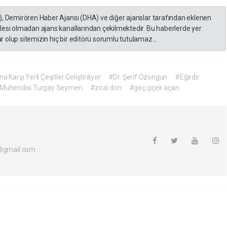
), Demirören Haber Ajansı (DHA) ve diğer ajanslar tarafından eklenen
lesi olmadan ajans kanallarından çekilmektedir. Bu haberlerde yer
 olup sitemizin hiç bir editörü sorumlu tutulamaz...
Karşı Yerli Çeşitler Geliştiriliyor
#Dr. Şerif Özongun
#Eğirdir
 Mühendisi Turgay Seymen
#zirai don
#geç çiçek açan
i@gmail.com