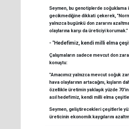
Seymen, bu genotiplerde soğuklama i
gecikmediğine dikkati çekerek, "Norma
yalnızca bugünkü don zararını azaltm
olaylarına karşı da üreticiyi korumak." 
- "Hedefimiz, kendi milli elma çeş
Çalışmaların sadece mevcut don zarar
konuştu:
"Amacımız yalnızca mevcut soğuk zararl
hava olaylarının artacağını, kışların d
özellikle üretimin yaklaşık yüzde 70'in
asıl hedefimiz, kendi milli elma çeşitl
Seymen, geliştirecekleri çeşitlerle y
üreticinin ekonomik kaygılarını azaltm