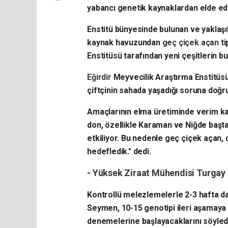
yabancı genetik kaynaklardan elde edil
Enstitü bünyesinde bulunan ve yaklaşık
kaynak havuzundan
geç çiçek açan
t
Enstitüsü tarafından yeni çeşitlerin 
Eğirdir
Meyvecilik Araştırma Enstitüs
çiftçinin sahada yaşadığı soruna doğ
Amaçlarının elma üretiminde verim k
don, özellikle Karaman ve Niğde başta
etkiliyor. Bu nedenle geç çiçek açan, d
hedefledik." dedi.
-
Yüksek Ziraat Mühendisi Turga
Kontrollü melezlemelerle 2-3 hafta 
Seymen, 10-15 genotipi ileri aşamaya t
denemelerine başlayacaklarını söyled