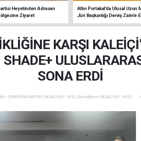
artisi Heyetinden Adrasan
Altın Portakal’da Ulusal Uzun 
ölgesine Ziyaret
Jüri Başkanlığı Derviş Zaim’e
İKLİĞİNE KARŞI KALEİÇ
 SHADE+ ULUSLARARASI
SONA ERDİ
M) - DEMİRKAN MEDYA | 08.08.2026 - 18:50, Güncelleme: 08.08.2026 - 18:50