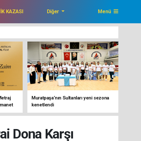
FİK KAZASI
Diğer
Menü
GAZETEMİZ
Metraj
Muratpaşa’nın Sultanları yeni sezona
 Emanet
kenetlendi
rai Dona Karşı