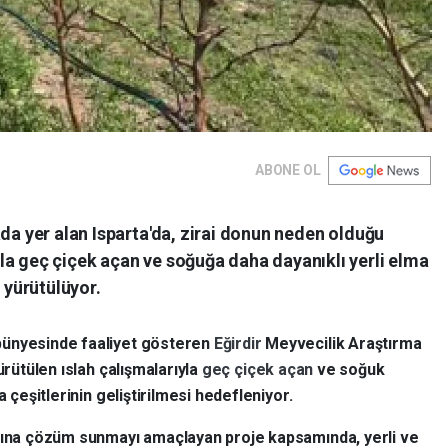
ABONE OL
ada yer alan Isparta'da, zirai donun neden olduğu
la geç çiçek açan ve soğuğa daha dayanıklı yerli elma
ı yürütülüyor.
bünyesinde faaliyet gösteren
Eğirdir
Meyvecilik Araştırma
ürütülen ıslah çalışmalarıyla
geç çiçek açan
ve soğuk
a çeşitlerinin geliştirilmesi hedefleniyor.
arına çözüm sunmayı amaçlayan proje kapsamında, yerli ve