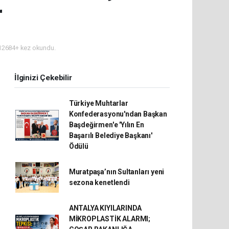
r
2684+ kez okundu.
İlginizi Çekebilir
Türkiye Muhtarlar
Konfederasyonu'ndan Başkan
Başdeğirmen'e 'Yılın En
Başarılı Belediye Başkanı'
Ödülü
Muratpaşa’nın Sultanları yeni
sezona kenetlendi
ANTALYA KIYILARINDA
MİKROPLASTİK ALARMI;