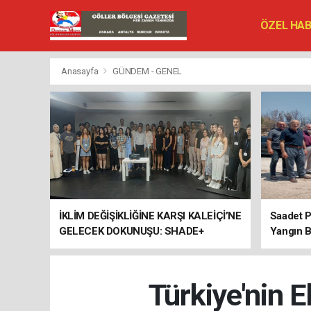
ÖZEL HA
SİYASET
VEFAT ED
Anasayfa
GÜNDEM - GENEL
İKLİM DEĞİŞİKLİĞİNE KARŞI KALEİÇİ’NE
Saadet P
GELECEK DOKUNUŞU: SHADE+
Yangın B
ULUSLARARASI ÇALIŞTAYI SONA
ERDİ
Türkiye'nin E