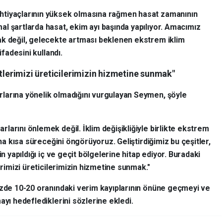
htiyaçlarının yüksek olmasına rağmen hasat zamanının
l şartlarda hasat, ekim ayı başında yapılıyor. Amacımız
ak değil, gelecekte artması beklenen ekstrem iklim
ifadesini kullandı.
itlerimizi üreticilerimizin hizmetine sunmak"
larına yönelik olmadığını vurgulayan Seymen, şöyle
arını önlemek değil. İklim değişikliğiyle birlikte ekstrem
aha kısa süreceğini öngörüyoruz. Geliştirdiğimiz bu çeşitler,
in yapıldığı iç ve geçit bölgelerine hitap ediyor. Buradaki
erimizi üreticilerimizin hizmetine sunmak."
üzde 10-20 oranındaki verim kayıplarının önüne geçmeyi ve
ayı hedeflediklerini sözlerine ekledi.