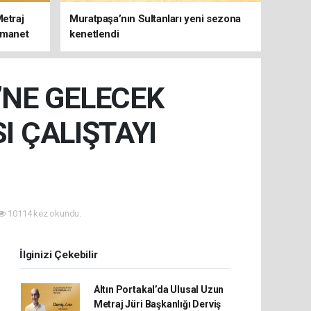
Metraj
Muratpaşa’nın Sultanları yeni sezona
 Emanet
kenetlendi
İ’NE GELECEK
 ÇALIŞTAYI
10114 kez okundu.
İlginizi Çekebilir
Altın Portakal’da Ulusal Uzun
Metraj Jüri Başkanlığı Derviş