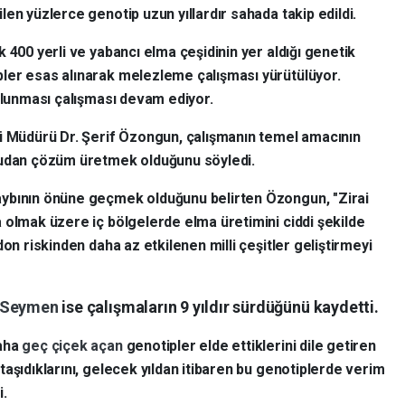
en yüzlerce genotip uzun yıllardır sahada takip edildi.
 400 yerli ve yabancı elma çeşidinin yer aldığı genetik
ipler esas alınarak melezleme çalışması yürütülüyor.
bulunması çalışması devam ediyor.
ü Müdürü Dr. Şerif Özongun, çalışmanın temel amacının
rudan çözüm üretmek olduğunu söyledi.
aybının önüne geçmek olduğunu belirten Özongun, "Zirai
 olmak üzere iç bölgelerde elma üretimini ciddi şekilde
on riskinden daha az etkilenen milli çeşitler geliştirmeyi
y Seymen
ise çalışmaların 9 yıldır sürdüğünü kaydetti.
daha
geç çiçek açan
genotipler elde ettiklerini dile getiren
aşıdıklarını, gelecek yıldan itibaren bu genotiplerde verim
i.