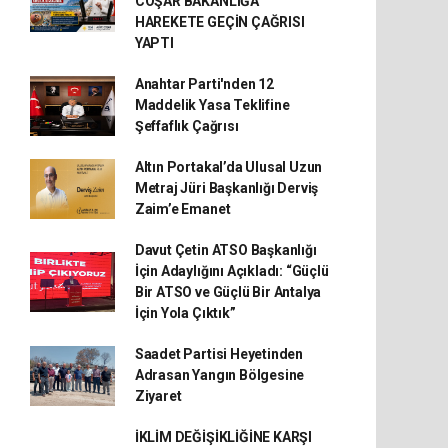
COŞAR BAKANLIĞA
HAREKETE GEÇİN ÇAĞRISI
YAPTI
Anahtar Parti'nden 12
Maddelik Yasa Teklifine
Şeffaflık Çağrısı
Altın Portakal’da Ulusal Uzun
Metraj Jüri Başkanlığı Derviş
Zaim’e Emanet
Davut Çetin ATSO Başkanlığı
İçin Adaylığını Açıkladı: “Güçlü
Bir ATSO ve Güçlü Bir Antalya
İçin Yola Çıktık”
Saadet Partisi Heyetinden
Adrasan Yangın Bölgesine
Ziyaret
İKLİM DEĞİŞİKLİĞİNE KARŞI