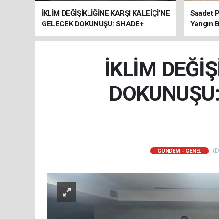
İKLİM DEĞİŞİKLİĞİNE KARŞI KALEİÇİ’NE
Saadet P
GELECEK DOKUNUŞU: SHADE+
Yangın B
ULUSLARARASI ÇALIŞTAYI SONA
ERDİ
İKLİM DEĞİŞ
DOKUNUŞU:
(D
GÜNDEM - GENEL