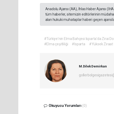
Anadolu Ajansı (AA), İhlas Haber Ajansı (İHA
tüm haberler, sitemizin editörlerinin müdaha
alan hukuki muhataplar haberi geçen ajanslar
#Türkiye'nin Elma Bahçesi Isparta'da Zirai Dona 
#Elma çeşitliliği
#Isparta
#Yüksek Ziraat
M.Dilek Demirkan
gollerbolgesigazetes
Okuyucu Yorumları
(0)