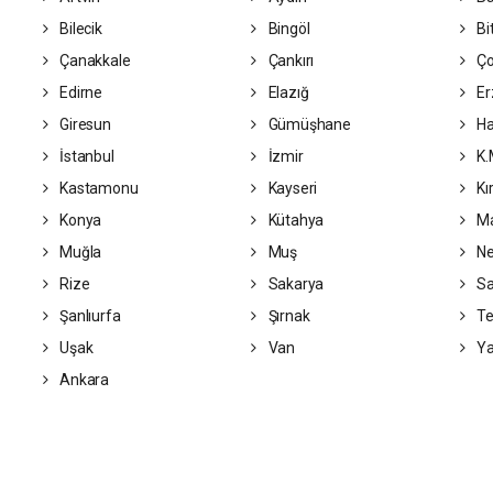
Bilecik
Bingöl
Bit
Çanakkale
Çankırı
Ç
Edirne
Elazığ
Er
Giresun
Gümüşhane
Ha
İstanbul
İzmir
K.
Kastamonu
Kayseri
Kı
Konya
Kütahya
Ma
Muğla
Muş
Ne
Rize
Sakarya
S
Şanlıurfa
Şırnak
Te
Uşak
Van
Ya
Ankara