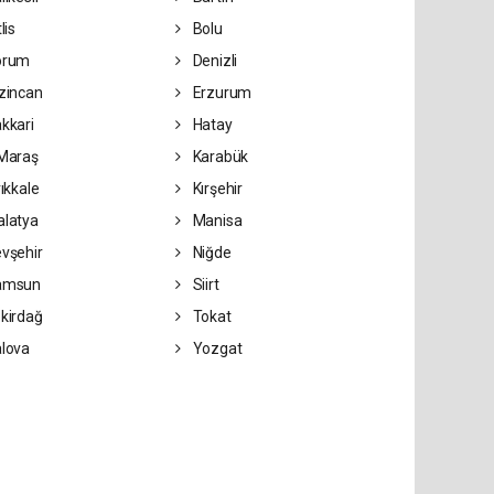
lis
Bolu
orum
Denizli
zincan
Erzurum
kkari
Hatay
Maraş
Karabük
rıkkale
Kırşehir
latya
Manisa
vşehir
Niğde
amsun
Siirt
kirdağ
Tokat
lova
Yozgat