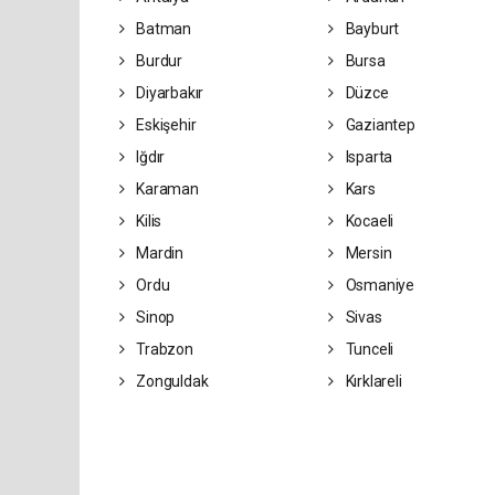
Batman
Bayburt
Burdur
Bursa
Diyarbakır
Düzce
Eskişehir
Gaziantep
Iğdır
Isparta
Karaman
Kars
Kilis
Kocaeli
Mardin
Mersin
Ordu
Osmaniye
Sinop
Sivas
Trabzon
Tunceli
Zonguldak
Kırklareli