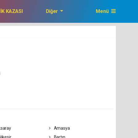
FİK KAZASI
Diğer
Menü
GAZETEMİZ
i
saray
Amasya
lıkesir
Bartın