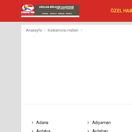
ÖZEL HA
SİYASET
VEFAT ED
Anasayfa
Kastamonu Haberi
Adana
Adıyaman
Antalya
Ardahan