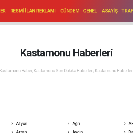
BER
RESMİ İLAN REKLAMI
GÜNDEM - GENEL
ASAYİŞ - TRA
SAĞLIK
SPOR
KÜLTÜR - TURİZM - SANAT
RÖPORTAJ
ENLER
TOPLANTI - DÜĞÜN
Kastamonu Haberleri
Kastamonu Haber, Kastamonu Son Dakika Haberleri, Kastamonu Haberler
Afyon
Ağrı
Ak
Artvin
Aydın
Ba