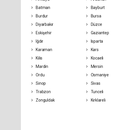
Batman
Bayburt
Burdur
Bursa
Diyarbakır
Düzce
Eskişehir
Gaziantep
Iğdır
Isparta
Karaman
Kars
Kilis
Kocaeli
Mardin
Mersin
Ordu
Osmaniye
Sinop
Sivas
Trabzon
Tunceli
Zonguldak
Kırklareli