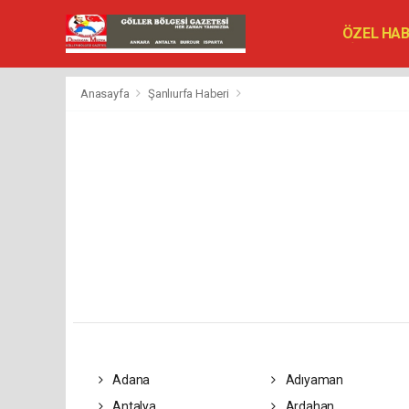
ÖZEL HA
SİYASET
VEFAT ED
Anasayfa
Şanlıurfa Haberi
Adana
Adıyaman
Antalya
Ardahan