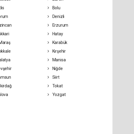
lis
Bolu
orum
Denizli
zincan
Erzurum
kkari
Hatay
Maraş
Karabük
rıkkale
Kırşehir
latya
Manisa
vşehir
Niğde
amsun
Siirt
kirdağ
Tokat
lova
Yozgat