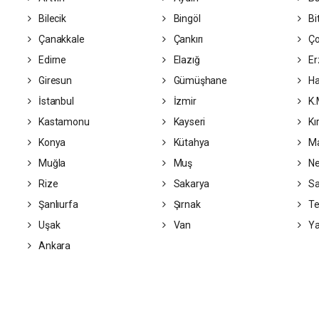
Bilecik
Bingöl
Bit
Çanakkale
Çankırı
Ç
Edirne
Elazığ
Er
Giresun
Gümüşhane
Ha
İstanbul
İzmir
K.
Kastamonu
Kayseri
Kı
Konya
Kütahya
Ma
Muğla
Muş
Ne
Rize
Sakarya
S
Şanlıurfa
Şırnak
Te
Uşak
Van
Ya
Ankara