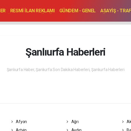
BER
RESMİ İLAN REKLAMI
GÜNDEM - GENEL
ASAYİŞ - TRA
SAĞLIK
SPOR
KÜLTÜR - TURİZM - SANAT
RÖPORTAJ
ENLER
TOPLANTI - DÜĞÜN
Şanlıurfa Haberleri
Şanlıurfa Haber, Şanlıurfa Son Dakika Haberleri, Şanlıurfa Haberleri
Afyon
Ağrı
Ak
Artvin
Aydın
Ba