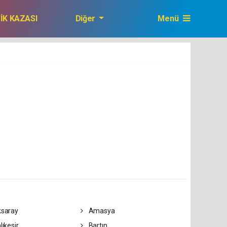
FİK KAZASI
Diğer
Menü
GAZETEMİZ
saray
Amasya
lıkesir
Bartın