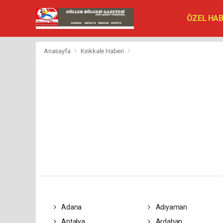
ÖZEL HA
SİYASET
VEFAT ED
Anasayfa
Kırıkkale Haberi
Adana
Adıyaman
Antalya
Ardahan