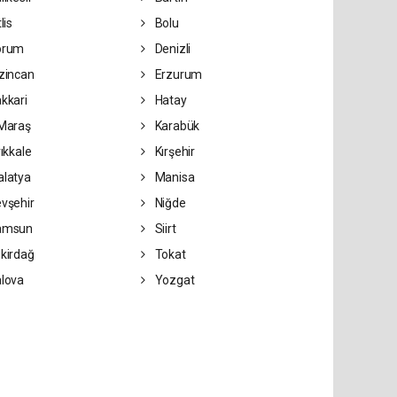
lis
Bolu
orum
Denizli
zincan
Erzurum
kkari
Hatay
Maraş
Karabük
rıkkale
Kırşehir
latya
Manisa
vşehir
Niğde
amsun
Siirt
kirdağ
Tokat
lova
Yozgat