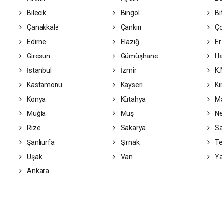
Bilecik
Bingöl
Bit
Çanakkale
Çankırı
Ç
Edirne
Elazığ
Er
Giresun
Gümüşhane
Ha
İstanbul
İzmir
K.
Kastamonu
Kayseri
Kı
Konya
Kütahya
Ma
Muğla
Muş
Ne
Rize
Sakarya
S
Şanlıurfa
Şırnak
Te
Uşak
Van
Ya
Ankara