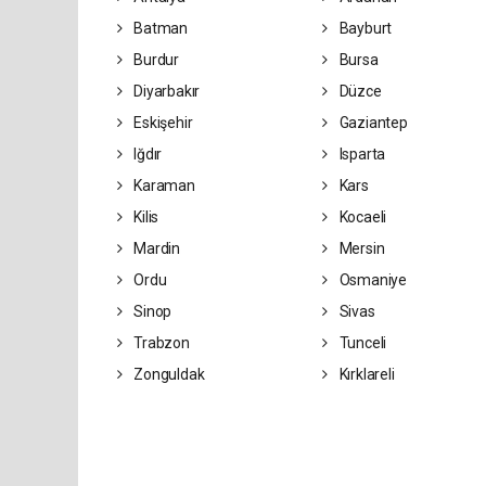
Batman
Bayburt
Burdur
Bursa
Diyarbakır
Düzce
Eskişehir
Gaziantep
Iğdır
Isparta
Karaman
Kars
Kilis
Kocaeli
Mardin
Mersin
Ordu
Osmaniye
Sinop
Sivas
Trabzon
Tunceli
Zonguldak
Kırklareli