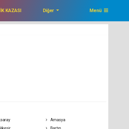
FİK KAZASI
Diğer
Menü
GAZETEMİZ
saray
Amasya
lıkesir
Bartın