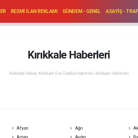
BER
RESMİ İLAN REKLAMI
GÜNDEM - GENEL
ASAYİŞ - TRA
SAĞLIK
SPOR
KÜLTÜR - TURİZM - SANAT
RÖPORTAJ
ENLER
TOPLANTI - DÜĞÜN
Kırıkkale Haberleri
Kırıkkale Haber, Kırıkkale Son Dakika Haberleri, Kırıkkale Haberleri
Afyon
Ağrı
Ak
Artvin
Aydın
Ba