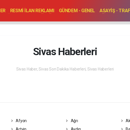
BER
RESMİ İLAN REKLAMI
GÜNDEM - GENEL
ASAYİŞ - TRA
SAĞLIK
SPOR
KÜLTÜR - TURİZM - SANAT
RÖPORTAJ
ENLER
TOPLANTI - DÜĞÜN
Sivas Haberleri
Sivas Haber, Sivas Son Dakika Haberleri, Sivas Haberleri
Afyon
Ağrı
Ak
Artvin
Aydın
Ba