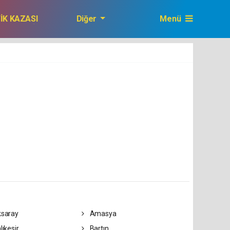
FİK KAZASI
Diğer
Menü
GAZETEMİZ
saray
Amasya
lıkesir
Bartın