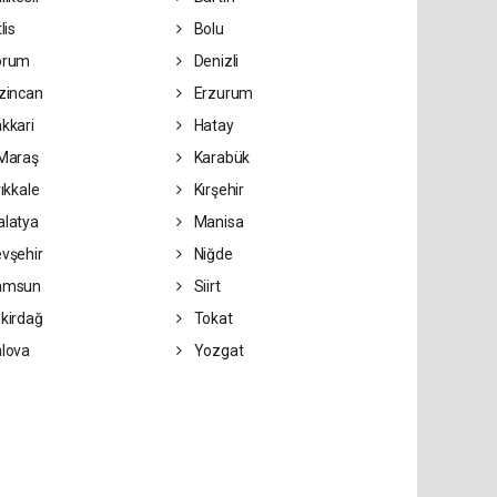
lis
Bolu
orum
Denizli
zincan
Erzurum
kkari
Hatay
Maraş
Karabük
rıkkale
Kırşehir
latya
Manisa
vşehir
Niğde
amsun
Siirt
kirdağ
Tokat
lova
Yozgat