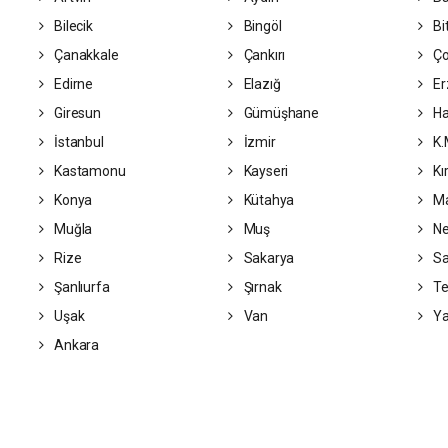
Bilecik
Bingöl
Bit
Çanakkale
Çankırı
Ç
Edirne
Elazığ
Er
Giresun
Gümüşhane
Ha
İstanbul
İzmir
K.
Kastamonu
Kayseri
Kı
Konya
Kütahya
Ma
Muğla
Muş
Ne
Rize
Sakarya
S
Şanlıurfa
Şırnak
Te
Uşak
Van
Ya
Ankara