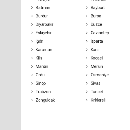
Batman
Bayburt
Burdur
Bursa
Diyarbakır
Düzce
Eskişehir
Gaziantep
Iğdır
Isparta
Karaman
Kars
Kilis
Kocaeli
Mardin
Mersin
Ordu
Osmaniye
Sinop
Sivas
Trabzon
Tunceli
Zonguldak
Kırklareli