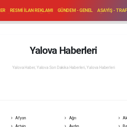
BER
RESMİ İLAN REKLAMI
GÜNDEM - GENEL
ASAYİŞ - TRA
SAĞLIK
SPOR
KÜLTÜR - TURİZM - SANAT
RÖPORTAJ
ENLER
TOPLANTI - DÜĞÜN
Yalova Haberleri
Yalova Haber, Yalova Son Dakika Haberleri, Yalova Haberleri
Afyon
Ağrı
Ak
Artvin
Aydın
Ba