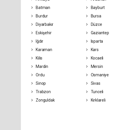
Batman
Bayburt
Burdur
Bursa
Diyarbakır
Düzce
Eskişehir
Gaziantep
Iğdır
Isparta
Karaman
Kars
Kilis
Kocaeli
Mardin
Mersin
Ordu
Osmaniye
Sinop
Sivas
Trabzon
Tunceli
Zonguldak
Kırklareli