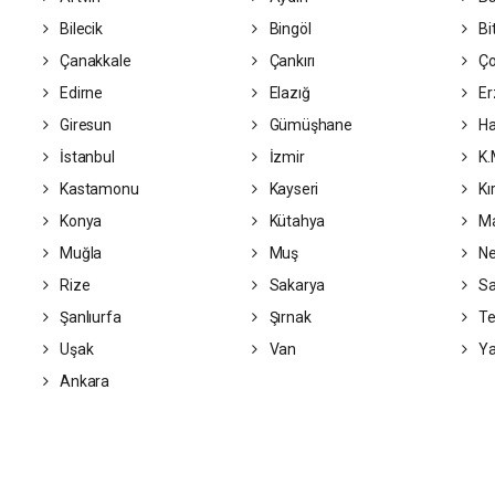
Bilecik
Bingöl
Bit
Çanakkale
Çankırı
Ç
Edirne
Elazığ
Er
Giresun
Gümüşhane
Ha
İstanbul
İzmir
K.
Kastamonu
Kayseri
Kı
Konya
Kütahya
Ma
Muğla
Muş
Ne
Rize
Sakarya
S
Şanlıurfa
Şırnak
Te
Uşak
Van
Ya
Ankara