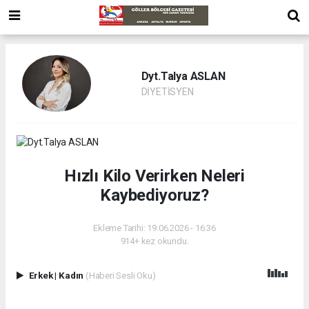
Dyt.Talya ASLAN
DİYETİSYEN
Hızlı Kilo Verirken Neleri
Kaybediyoruz?
Ekleme Tarihi: 19.06.2026 - 16:36
914+ kez okundu.
Erkek
|
Kadın
(Haberi Sesli Oku)