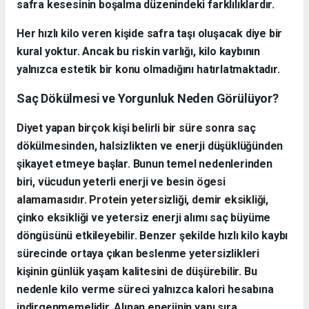
safra kesesinin boşalma düzenindeki farklılıklardır.
Her hızlı kilo veren kişide safra taşı oluşacak diye bir
kural yoktur. Ancak bu riskin varlığı, kilo kaybının
yalnızca estetik bir konu olmadığını hatırlatmaktadır.
Saç Dökülmesi ve Yorgunluk Neden Görülüyor?
Diyet yapan birçok kişi belirli bir süre sonra saç
dökülmesinden, halsizlikten ve enerji düşüklüğünden
şikayet etmeye başlar. Bunun temel nedenlerinden
biri, vücudun yeterli enerji ve besin ögesi
alamamasıdır. Protein yetersizliği, demir eksikliği,
çinko eksikliği ve yetersiz enerji alımı saç büyüme
döngüsünü etkileyebilir. Benzer şekilde hızlı kilo kaybı
sürecinde ortaya çıkan beslenme yetersizlikleri
kişinin günlük yaşam kalitesini de düşürebilir. Bu
nedenle kilo verme süreci yalnızca kalori hesabına
indirgenmemelidir. Alınan enerjinin yanı sıra