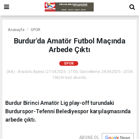
Anasayfa
SPOR
Burdur'da Amatör Futbol Maçında
Arbede Çıktı
SPOR
(AA) - Anadolu Ajansı | 27.04.2025 - 21:00, Güncelleme: 28.04.2025 - 23:04
13624+ kez okundu.
Burdur Birinci Amatör Lig play-off turundaki
Burdurspor-Tefenni Belediyespor karşılaşmasında
arbede çıktı.
ABONE OL