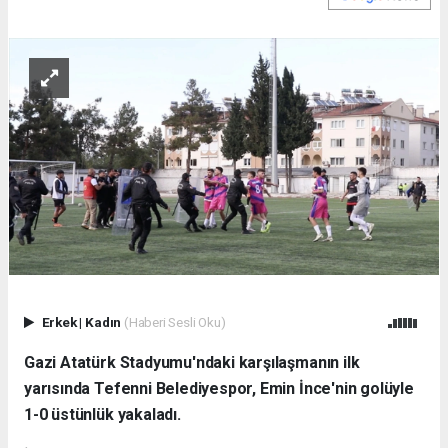
Erkek
|
Kadın
(Haberi Sesli Oku)
Gazi Atatürk Stadyumu'ndaki karşılaşmanın ilk
yarısında Tefenni Belediyespor, Emin İnce'nin golüyle
1-0 üstünlük yakaladı.