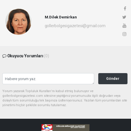
M.Dilek Demirkan
gollerbolgesigazetesi@gmail.com
Okuyucu Yorumları
(0)
Gönder
Yorum yazarak Topluluk Kuralları’nı kabul etmiş bulunuyor ve
gollerbolgesigazetesi.com sitesine yaptığınız yorumunuzla ilgili doğrudan veya
dolaylı tüm sorumluluğu tek başınıza üstleniyorsunuz. Yazılan tüm yorumlardan site
yönetimi hiçbir şekilde sorumlu tutulamaz.