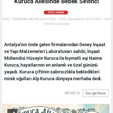
Kuruca Ailesinde Bebek Sevinci
ÖZEL HABER
(DM) - DEMİRKAN MEDYA | 26.07.2026 - 15:35, Güncelleme: 26.07.2026 - 15:35
15147 kez okundu.
Antalya’nın önde gelen firmalarından Deney İnşaat
ve Yapı Malzemeleri Laboratuvarı sahibi, İnşaat
Mühendisi Hüseyin Kuruca ile kıymetli eşi Naime
Kuruca, hayatlarının en anlamlı ve özel gününü
yaşadı. Kuruca çiftinin sabırsızlıkla bekledikleri
minik oğulları Alp Kuruca dünyaya merhaba dedi.
ABONE OL