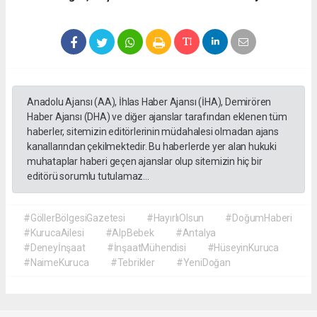
Anadolu Ajansı (AA), İhlas Haber Ajansı (İHA), Demirören
Haber Ajansı (DHA) ve diğer ajanslar tarafından eklenen tüm
haberler, sitemizin editörlerinin müdahalesi olmadan ajans
kanallarından çekilmektedir. Bu haberlerde yer alan hukuki
muhataplar haberi geçen ajanslar olup sitemizin hiç bir
editörü sorumlu tutulamaz...
#GöllerBölgesiGazetesi
#HayırlıOlsun
#DoğumHaberi
#KurucaAilesi
#AlpBebek
#Antalya
#Deneyİnşaat
#İnşaatMühendisi
#HüseyinKuruca
#NaimeKuruca
#Tebrikler
#YeniDoğan