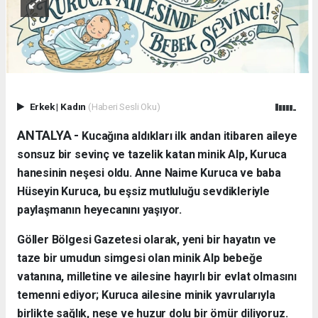
Erkek
|
Kadın
(Haberi Sesli Oku)
ANTALYA - ​
Kucağına aldıkları ilk andan itibaren aileye
sonsuz bir sevinç ve tazelik katan minik Alp, Kuruca
hanesinin neşesi oldu. Anne Naime Kuruca ve baba
Hüseyin Kuruca, bu eşsiz mutluluğu sevdikleriyle
paylaşmanın heyecanını yaşıyor.
​Göller Bölgesi Gazetesi olarak, yeni bir hayatın ve
taze bir umudun simgesi olan minik Alp bebeğe
vatanına, milletine ve ailesine hayırlı bir evlat olmasını
temenni ediyor; Kuruca ailesine minik yavrularıyla
birlikte sağlık, neşe ve huzur dolu bir ömür diliyoruz.