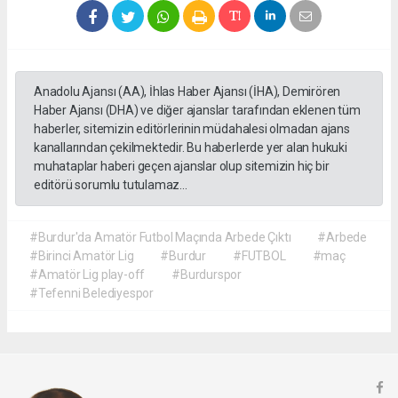
Anadolu Ajansı (AA), İhlas Haber Ajansı (İHA), Demirören
Haber Ajansı (DHA) ve diğer ajanslar tarafından eklenen tüm
haberler, sitemizin editörlerinin müdahalesi olmadan ajans
kanallarından çekilmektedir. Bu haberlerde yer alan hukuki
muhataplar haberi geçen ajanslar olup sitemizin hiç bir
editörü sorumlu tutulamaz...
#Burdur'da Amatör Futbol Maçında Arbede Çıktı
#Arbede
#Birinci Amatör Lig
#Burdur
#FUTBOL
#maç
#Amatör Lig play-off
#Burdurspor
#Tefenni Belediyespor