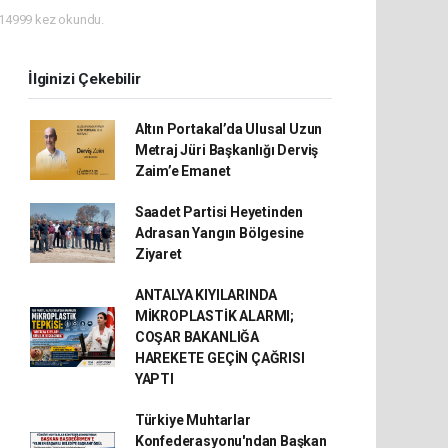
14999 kez okundu.
İlginizi Çekebilir
Altın Portakal’da Ulusal Uzun
Metraj Jüri Başkanlığı Derviş
Zaim’e Emanet
Saadet Partisi Heyetinden
Adrasan Yangın Bölgesine
Ziyaret
ANTALYA KIYILARINDA
MİKROPLASTİK ALARMI;
COŞAR BAKANLIĞA
HAREKETE GEÇİN ÇAĞRISI
YAPTI
Türkiye Muhtarlar
Konfederasyonu'ndan Başkan