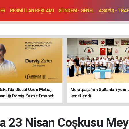
BER
RESMİ İLAN REKLAMI
GÜNDEM - GENEL
ASAYİŞ - TRA
SAĞLIK
SPOR
KÜLTÜR - TURİZM - SANAT
RÖPORTAJ
ENLER
TOPLANTI - DÜĞÜN
rtakal’da Ulusal Uzun Metraj
Muratpaşa’nın Sultanları yeni
kanlığı Derviş Zaim’e Emanet
kenetlendi
a 23 Nisan Coşkusu Meyda