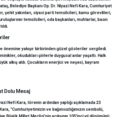
aş, Belediye Başkanı Op. Dr. Niyazi Nefi Kara, Cumhuriyet
, şehit yakınları, siyasi parti temsilcileri, kamu görevlileri,
uruluşlarının temsilcileri, oda başkanları, muhtarlar, basın
ıldı.
riler
e önemine yakışır birbirinden güzel gösteriler sergiledi.
nikler, okudukları şiirlerle duygusal anlar yaşattı. Halk
üyük alkış aldı. Çocukların enerjisi ve neşesi, bayram
t Dolu Mesaj
azi Nefi Kara, törenin ardından yaptığı açıklamada 23
Kara, "Cumhuriyetimizin ve bağımsızlığımızın sembolü,
ye Büyük Millet Meclisi’nin açılışının 105’inci yıl dönümünü