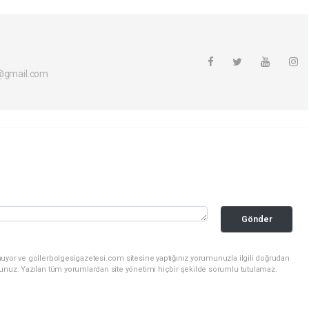
i@gmail.com
Gönder
nuyor ve gollerbolgesigazetesi.com sitesine yaptığınız yorumunuzla ilgili doğrudan
sunuz. Yazılan tüm yorumlardan site yönetimi hiçbir şekilde sorumlu tutulamaz.