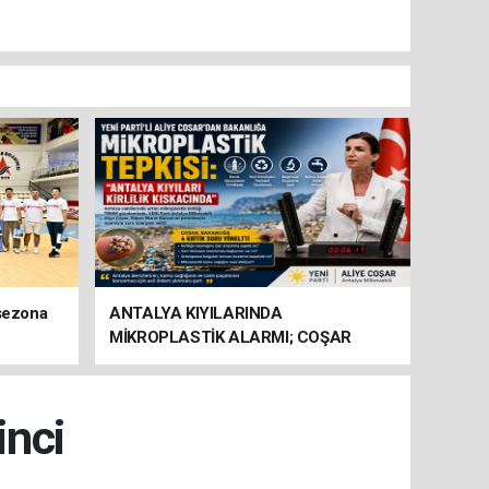
 sezona
ANTALYA KIYILARINDA
MİKROPLASTİK ALARMI; COŞAR
BAKANLIĞA HAREKETE GEÇİN
ÇAĞRISI YAPTI
inci