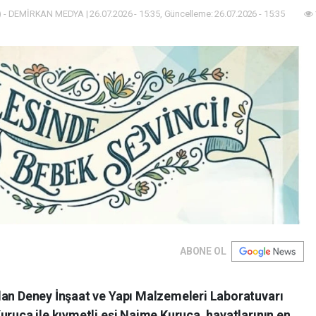
 - DEMİRKAN MEDYA | 26.07.2026 - 15:35, Güncelleme: 26.07.2026 - 15:35
ABONE OL
dan Deney İnşaat ve Yapı Malzemeleri Laboratuvarı
uruca ile kıymetli eşi Naime Kuruca, hayatlarının en