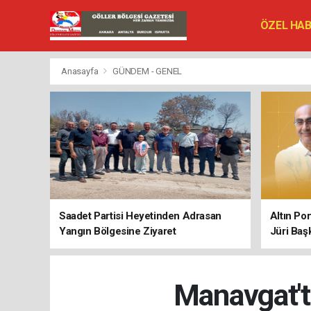
ÖZEL HA
SİYASET
VEFAT ED
Anasayfa
GÜNDEM - GENEL
Saadet Partisi Heyetinden Adrasan
Altın Po
Yangın Bölgesine Ziyaret
Jüri Baş
Manavgat't