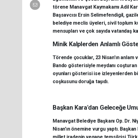
törene Manavgat Kaymakamı Adil Karat
Başsavcısı Ersin Selimefendigil, gaziler
belediye meclis üyeleri, sivil toplum k
mensupları ve çok sayıda vatandaş kat
Minik Kalplerden Anlamlı Göste
Törende çocuklar, 23 Nisan'ın anlam v
Bando gösterisiyle meydanı coşturan mi
oyunları gösterisi ise izleyenlerden b
coşkusunu doruğa taşıdı.
Başkan Kara'dan Geleceğe Umu
Manavgat Belediye Başkanı Op. Dr. Niy
Nisan'ın önemine vurgu yaptı. Başkan 
millet iradenin yegane temsilcisi Türki