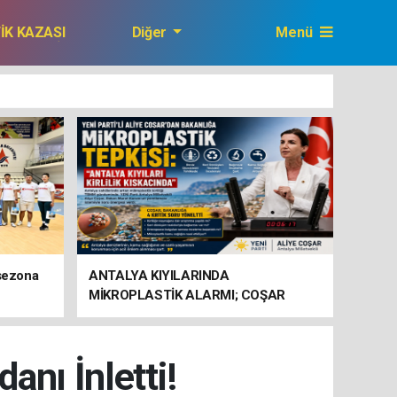
FİK KAZASI
Diğer
Menü
GAZETEMİZ
 sezona
ANTALYA KIYILARINDA
MİKROPLASTİK ALARMI; COŞAR
BAKANLIĞA HAREKETE GEÇİN
ÇAĞRISI YAPTI
nı İnletti!