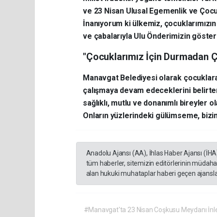
ve 23 Nisan Ulusal Egemenlik ve Çocu
İnanıyorum ki ülkemiz, çocuklarımızı
ve çabalarıyla Ulu Önderimizin göster
"Çocuklarımız İçin Durmadan Ç
Manavgat Belediyesi olarak çocuklara
çalışmaya devam edeceklerini belirte
sağlıklı, mutlu ve donanımlı bireyler 
Onların yüzlerindeki gülümseme, bizi
Anadolu Ajansı (AA), İhlas Haber Ajansı (İHA
tüm haberler, sitemizin editörlerinin müdaha
alan hukuki muhataplar haberi geçen ajanslar
#Manavgat'ta 23 Nisan Coşkusu Meydanı İnlet