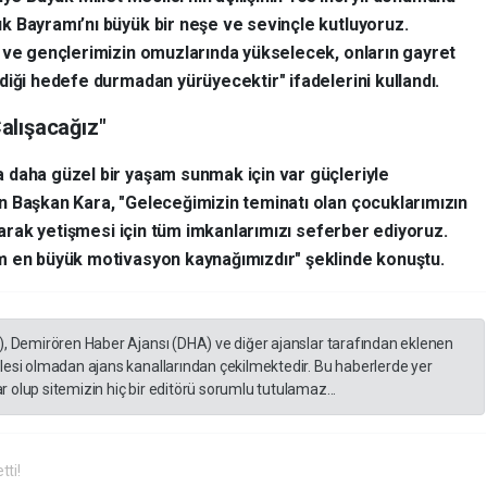
k Bayramı’nı büyük bir neşe ve sevinçle kutluyoruz.
n ve gençlerimizin omuzlarında yükselecek, onların gayret
diği hedefe durmadan yürüyecektir" ifadelerini kullandı.
alışacağız"
 daha güzel bir yaşam sunmak için var güçleriyle
n Başkan Kara, "Geleceğimizin teminatı olan çocuklarımızın
olarak yetişmesi için tüm imkanlarımızı seferber ediyoruz.
m en büyük motivasyon kaynağımızdır" şeklinde konuştu.
), Demirören Haber Ajansı (DHA) ve diğer ajanslar tarafından eklenen
lesi olmadan ajans kanallarından çekilmektedir. Bu haberlerde yer
 olup sitemizin hiç bir editörü sorumlu tutulamaz...
ti!