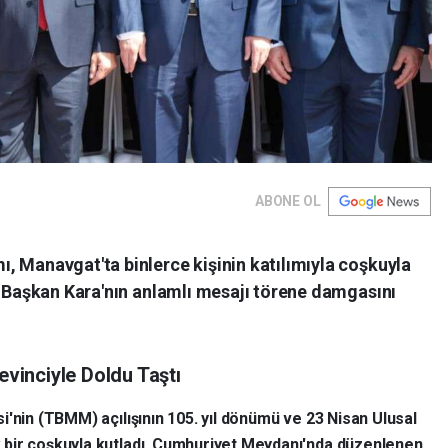
ABONE OL
, Manavgat'ta binlerce kişinin katılımıyla coşkuyla
e Başkan Kara'nın anlamlı mesajı törene damgasını
inciyle Doldu Taştı
i'nin (TBMM) açılışının 105. yıl dönümü ve 23 Nisan Ulusal
bir coşkuyla kutladı. Cumhuriyet Meydanı'nda düzenlenen