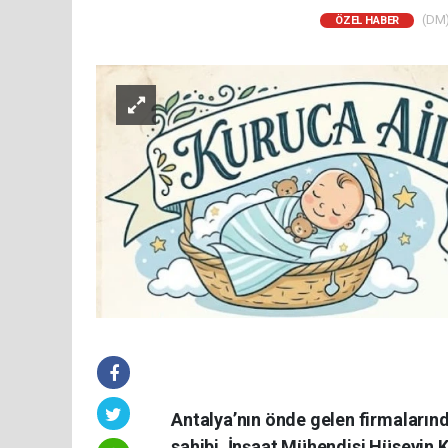
(DM)
ÖZEL HABER
Antalya’nın önde gelen firmaların
sahibi, İnşaat Mühendisi Hüseyin K