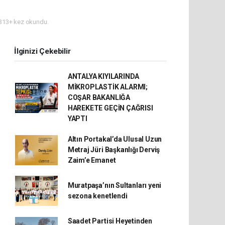
313+ kez okundu.
İlginizi Çekebilir
ANTALYA KIYILARINDA
MİKROPLASTİK ALARMI;
COŞAR BAKANLIĞA
HAREKETE GEÇİN ÇAĞRISI
YAPTI
Altın Portakal’da Ulusal Uzun
Metraj Jüri Başkanlığı Derviş
Zaim’e Emanet
Muratpaşa’nın Sultanları yeni
sezona kenetlendi
Saadet Partisi Heyetinden