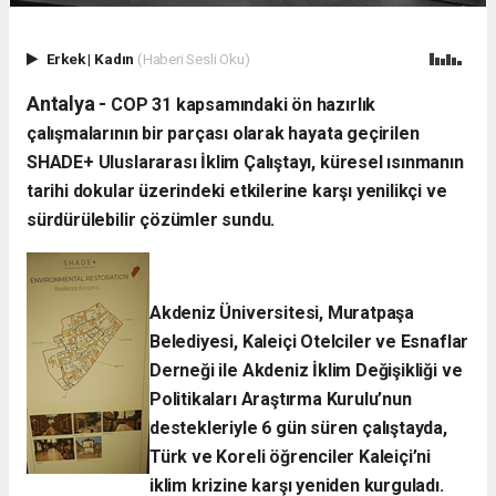
Erkek
|
Kadın
(Haberi Sesli Oku)
Antalya -
​COP 31 kapsamındaki ön hazırlık
çalışmalarının bir parçası olarak hayata geçirilen
SHADE+ Uluslararası İklim Çalıştayı, küresel ısınmanın
tarihi dokular üzerindeki etkilerine karşı yenilikçi ve
sürdürülebilir çözümler sundu.
Akdeniz Üniversitesi, Muratpaşa
Belediyesi, Kaleiçi Otelciler ve Esnaflar
Derneği ile Akdeniz İklim Değişikliği ve
Politikaları Araştırma Kurulu’nun
destekleriyle 6 gün süren çalıştayda,
Türk ve Koreli öğrenciler Kaleiçi’ni
iklim krizine karşı yeniden kurguladı.​