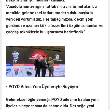
Bekir Atalay, şu ifadeleri kullandı:
"Anadolu’nun zengin mutfak mirasını temel alan bu
menüde geleneksel tatları modern dokunuşlarla
yeniden yorumladık. Her tabağımızda, geçmişten
günümüze uzanan köklü lezzetleri özgün sunumlar ve
çağdaş tekniklerle buluşturmayı hedefledik."
- POYD Ailesi Yeni Üyeleriyle Büyüyor
Geleneksel öğle yemeği, POYD ailesine katılan yeni
üyelerin heyecanına da sahne oldu. Derneğe yeni