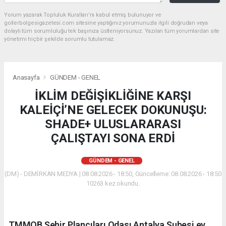
Yorum yazarak Topluluk Kuralları’nı kabul etmiş bulunuyor ve
gollerbolgesigazetesi.com sitesine yaptığınız yorumunuzla ilgili doğrudan veya
dolaylı tüm sorumluluğu tek başınıza üstleniyorsunuz. Yazılan tüm yorumlardan site
yönetimi hiçbir şekilde sorumlu tutulamaz.
Anasayfa
GÜNDEM - GENEL
İKLİM DEĞİŞİKLİĞİNE KARŞI
KALEİÇİ’NE GELECEK DOKUNUŞU:
SHADE+ ULUSLARARASI
ÇALIŞTAYI SONA ERDİ
GÜNDEM - GENEL
(DM) - DEMİRKAN MEDYA | 08.08.2026 - 18:50, Güncelleme: 08.08.2026 - 18:50
10263 kez okundu.
​TMMOB Şehir Plancıları Odası Antalya Şubesi ev