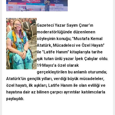
Gazeteci Yazar Sayım Çınar’ın
moderatörlüğünde düzenlenen
söyleşinin konuğu; "Mustafa Kemal
Atatürk, Mücadelesi ve Özel Hayatı"
ile "Latife Hanım" kitaplarıyla tarihe
ışık tutan ünlü yazar İpek Çalışlar oldu.
19 Mayıs’a özel olarak
gerçekleştirilen bu anlamlı oturumda;
Atatürk’ün gençlik yılları, verdiği büyük mücadeleler,
özel hayatı, ilk aşkları, Latife Hanım ile olan evliliği ve
hayatına dair az bilinen çarpıcı ayrıntılar katılımcılarla
paylaşıldı.