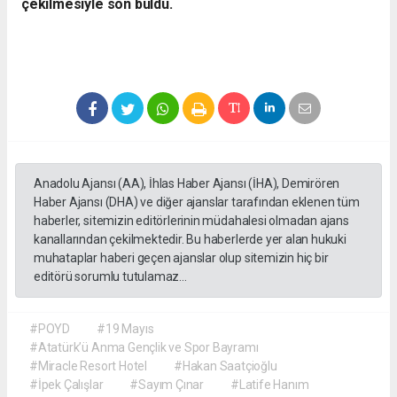
çekilmesiyle son buldu.
Anadolu Ajansı (AA), İhlas Haber Ajansı (İHA), Demirören
Haber Ajansı (DHA) ve diğer ajanslar tarafından eklenen tüm
haberler, sitemizin editörlerinin müdahalesi olmadan ajans
kanallarından çekilmektedir. Bu haberlerde yer alan hukuki
muhataplar haberi geçen ajanslar olup sitemizin hiç bir
editörü sorumlu tutulamaz...
#POYD
#19 Mayıs
#Atatürk’ü Anma Gençlik ve Spor Bayramı
#Miracle Resort Hotel
#Hakan Saatçioğlu
#İpek Çalışlar
#Sayım Çınar
#Latife Hanım