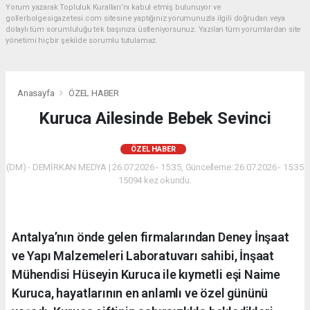
Yorum yazarak Topluluk Kuralları’nı kabul etmiş bulunuyor ve
gollerbolgesigazetesi.com sitesine yaptığınız yorumunuzla ilgili doğrudan veya
dolaylı tüm sorumluluğu tek başınıza üstleniyorsunuz. Yazılan tüm yorumlardan site
yönetimi hiçbir şekilde sorumlu tutulamaz.
Anasayfa
ÖZEL HABER
Kuruca Ailesinde Bebek Sevinci
ÖZEL HABER
(DM) - DEMİRKAN MEDYA | 26.07.2026 - 15:35, Güncelleme: 26.07.2026 - 15:35
15094 kez okundu.
Antalya’nın önde gelen firmalarından Deney İnşaat
ve Yapı Malzemeleri Laboratuvarı sahibi, İnşaat
Mühendisi Hüseyin Kuruca ile kıymetli eşi Naime
Kuruca, hayatlarının en anlamlı ve özel gününü