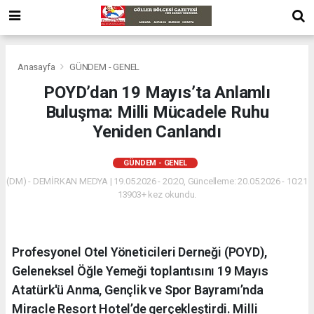
Anasayfa
GÜNDEM - GENEL
POYD’dan 19 Mayıs’ta Anlamlı
Buluşma: Milli Mücadele Ruhu
Yeniden Canlandı
GÜNDEM - GENEL
(DM) - DEMİRKAN MEDYA | 19.05.2026 - 20:20, Güncelleme: 20.05.2026 - 10:21
13903+ kez okundu.
Profesyonel Otel Yöneticileri Derneği (POYD),
Geleneksel Öğle Yemeği toplantısını 19 Mayıs
Atatürk'ü Anma, Gençlik ve Spor Bayramı’nda
Miracle Resort Hotel’de gerçekleştirdi. Milli