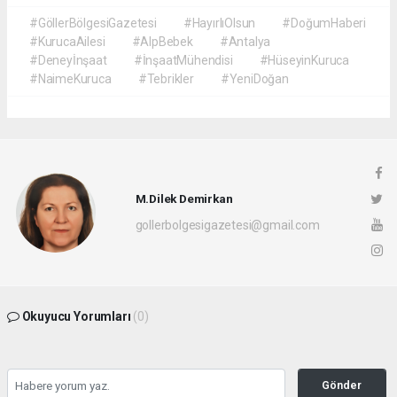
#GöllerBölgesiGazetesi
#HayırlıOlsun
#DoğumHaberi
#KurucaAilesi
#AlpBebek
#Antalya
#Deneyİnşaat
#İnşaatMühendisi
#HüseyinKuruca
#NaimeKuruca
#Tebrikler
#YeniDoğan
M.Dilek Demirkan
gollerbolgesigazetesi@gmail.com
Okuyucu Yorumları
(0)
Gönder