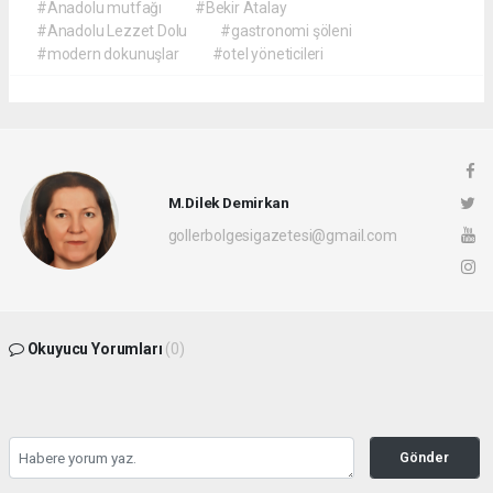
#Anadolu mutfağı
#Bekir Atalay
#Anadolu Lezzet Dolu
#gastronomi şöleni
#modern dokunuşlar
#otel yöneticileri
M.Dilek Demirkan
gollerbolgesigazetesi@gmail.com
Okuyucu Yorumları
(0)
Gönder