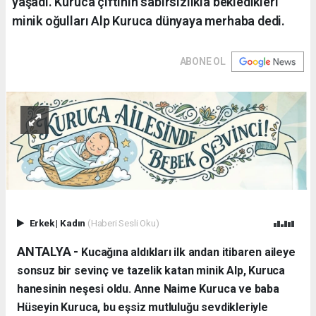
yaşadı. Kuruca çiftinin sabırsızlıkla bekledikleri
minik oğulları Alp Kuruca dünyaya merhaba dedi.
ABONE OL
Erkek
|
Kadın
(Haberi Sesli Oku)
ANTALYA - ​
Kucağına aldıkları ilk andan itibaren aileye
sonsuz bir sevinç ve tazelik katan minik Alp, Kuruca
hanesinin neşesi oldu. Anne Naime Kuruca ve baba
Hüseyin Kuruca, bu eşsiz mutluluğu sevdikleriyle