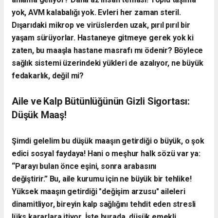
yok, AVM kalabalığı yok. Evleri her zaman steril.
Dışarıdaki mikrop ve virüslerden uzak, pırıl pırıl bir
yaşam sürüyorlar. Hastaneye gitmeye gerek yok ki
zaten, bu maaşla hastane masrafı mı ödenir? Böylece
sağlık sistemi üzerindeki yükleri de azalıyor, ne büyük
fedakarlık, değil mi?
Aile ve Kalp Bütünlüğünün Gizli Sigortası:
Düşük Maaş!
​Şimdi gelelim bu düşük maaşın getirdiği o büyük, o şok
edici sosyal faydaya! Hani o meşhur halk sözü var ya:
“Parayı bulan önce eşini, sonra arabasını
değiştirir.”
Bu, aile kurumu için ne büyük bir tehlike!
Yüksek maaşın getirdiği "değişim arzusu" aileleri
dinamitliyor, bireyin kalp sağlığını tehdit eden stresli
lüks kararlara itiyor.​ İşte burada, düşük emekli