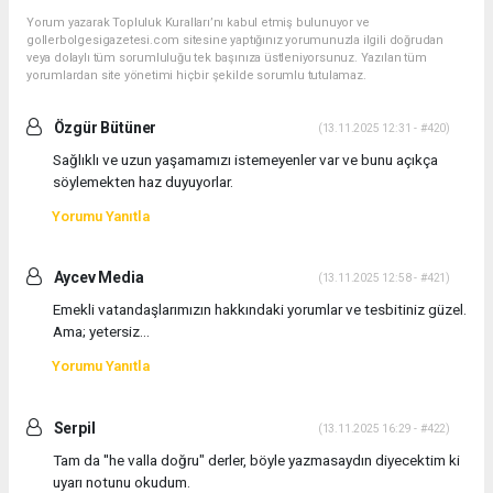
Yorum yazarak Topluluk Kuralları’nı kabul etmiş bulunuyor ve
gollerbolgesigazetesi.com sitesine yaptığınız yorumunuzla ilgili doğrudan
veya dolaylı tüm sorumluluğu tek başınıza üstleniyorsunuz. Yazılan tüm
yorumlardan site yönetimi hiçbir şekilde sorumlu tutulamaz.
Özgür Bütüner
(13.11.2025 12:31 - #420)
Sağlıklı ve uzun yaşamamızı istemeyenler var ve bunu açıkça
söylemekten haz duyuyorlar.
Yorumu Yanıtla
Aycev Media
(13.11.2025 12:58 - #421)
Emekli vatandaşlarımızın hakkındaki yorumlar ve tesbitiniz güzel.
Ama; yetersiz...
Yorumu Yanıtla
Serpil
(13.11.2025 16:29 - #422)
Tam da ''he valla doğru" derler, böyle yazmasaydın diyecektim ki
uyarı notunu okudum.