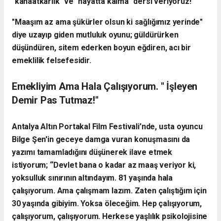
"kanaatkârlık" ve "hayatta kalma" dersi veriyoruz!"
"Maaşım az ama şükürler olsun ki sağlığımız yerinde"
diye uzayıp giden mutluluk oyunu; güldürürken
düşündüren, sitem ederken boyun eğdiren, acı bir
emeklilik felsefesidir.
Emekliyim Ama Hala Çalışıyorum. " İşleyen
Demir Pas Tutmaz!"
Antalya Altın Portakal Film Festivali’nde, usta oyuncu
Bilge Şen'in geceye damga vuran konuşmasını da
yazımı tamamladığını düşünerek ilave etmek
istiyorum;
“Devlet bana o kadar az maaş veriyor ki,
yoksulluk sınırının altındayım. 81 yaşında hala
çalışıyorum. Ama çalışmam lazım. Zaten çalıştığım için
30 yaşında gibiyim. Yoksa öleceğim. Hep çalışıyorum,
çalışıyorum, çalışıyorum. Herkese yaşlılık psikolojisine