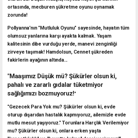
ortasında, mecburen şükretme oyunu oynamak
zorunda!
Pollyanna'nın "Mutluluk Oyunu" sayesinde, hayatın tüm
olumsuz yanlarına karşı ayakta kalmak. Yaşam
kalitesinin dibe vurduğu yerde, manevi zenginliği
zirveye taşımak! Hamdolsun, Cennet şükreden
fakirlerin ayağının altında...
​"Maaşımız Düşük mü? Şükürler olsun ki,
pahalı ve zararlı gıdalar tüketmiyor
sağlığımızı bozmuyoruz!
"
"​Gezecek Para Yok mu? Şükürler olsun ki, evde
oturup dışarıdan hastalık kapmıyoruz, ailemizle evde
mutlu mesut yaşıyoruz.
" Torunlara Harçlık Verilemiyor
mu? Şükürler olsun ki, onlara erken yaşta