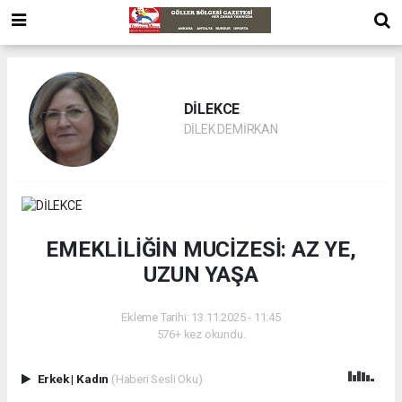
DİLEKCE
DİLEK DEMİRKAN
EMEKLİLİĞİN MUCİZESİ: AZ YE,
UZUN YAŞA
Ekleme Tarihi: 13.11.2025 - 11:45
576+ kez okundu.
Erkek
|
Kadın
(Haberi Sesli Oku)