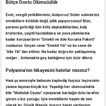
Bütçe Dostu Ölümsüzlük
​Evet, sevgili yetkililerimiz; Anlıyoruz! Sizler aslında biz
emeklilere kötülük değil, iyilik yapıyorsunuz! Bize,
paranın getirdiği tüm kötü alışkanlıklardan, kalp
krizlerine, çeşitli hastalıklara ve yuva yıkımlarına
kadar koruyan birer "Emekli ve Aile Koruma Paketi"
sundunuz. Geçen sene "Emekli Yılı" ve bu sene de
"Aile Yılı" ilan ettiniz. Ne kadar doğru bir yaklaşımmış
meğer... Anlamakta geç kaldığımız için özür dileriz.
Polyanna'nın hikayesini hatırlar mısınız?
Hani şu annesiyle babasını kaybedip huysuz teyzesinin
yanına taşınan küçük kız. Yaşadığı her olumsuzlukta
bile "Mutluluk Oyunu" oynayarak bardağın dolu tarafını
gören o kız çocuğu. İşte emeklilerin hayatı da tam
olarak bu: Düşük Maaşla, huysuz hayat şartlarının